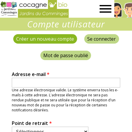
Jardins
Compte utilisateur
du
Créer un nouveau compte
(onglet actif)
Se connecter
Onglets
Comminges
principaux
Mot de passe oublié
Adresse e-mail
*
Une adresse électronique valide. Le système enverra tous les e-
mails à cette adresse. L'adresse électronique ne sera pas
rendue publique et ne sera utilisée que pour la réception d'un
nouveau mot de passe ou pour la réception de certaines
notifications désirées.
Point de retrait
*