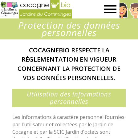
Jardins
Protection des données
du
personnelles
Comminges
COCAGNEBIO RESPECTE LA
RÈGLEMENTATION EN VIGUEUR
CONCERNANT LA PROTECTION DE
VOS DONNÉES PERSONNELLES.
Utilisation des informations
personnelles
Les informations à caractère personnel fournies
par l'utilisateur et collectées par le Jardin de
Cocagne et par la SCIC Jardin d'octets sont