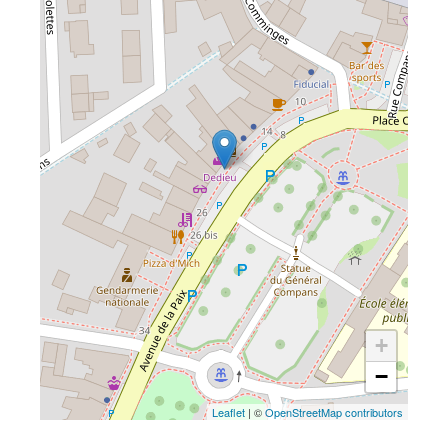
+
−
Leaflet
| ©
OpenStreetMap contributors